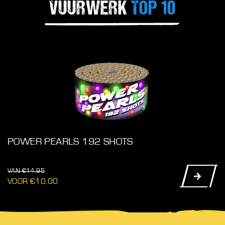
VUURWERK
TOP 10
WCKD WARLORD
€
29,99
€
24,50