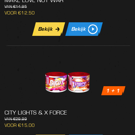
MAKE LOVE NOT WAR
€
14,95
€
12,50
Bekijk
Bekijk
1 + 1
CITY LIGHTS & X FORCE
€
29,99
€
15,00